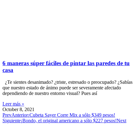
6 maneras súper fáciles de pintar las paredes de tu
casa
¿Te sientes desanimado? ¿triste, estresado o preocupado? ¿Sabías
que nuestro estado de ánimo puede ser severamente afectado
dependiendo de nuestro entorno visual? Pues así
Leer más »
October 8, 2021
Prev
Anterior
¡Cubeta Sayer Corre Mix a sólo $349 pesos!
Siguiente
¡Bondo, el original americano a sólo $227 pesos!
Next