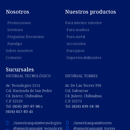
Nosotros
Nuestros productos
Promociones
Para interior exterior
Servicios
Para madera
Preguntas frecuentes
Para metal
Pintatips
Accesorios
Sobre nosotros
Para pisos
Contacto
Impermeabilizantes
Sucursales
SUCURSAL TECNOLÓGICO
SUCURSAL TORRES
Av. Tecnologico 2151
Av. De Las Torres 990
Col. Hacienda de San Pedro
Col. Salvarcar
Cd. Juárez, Chihuahua
Cd. Juárez, Chihuahua
C.P. 32520
C.P. 32575
Tel:
(656) 207-07-06
o
Tel:
(656) 639-58-30
(656) 617-83-45
/Americanpainttecnologico
/Americanpainttorres
@americanpaint_tecnologic
@americanpaint_torres