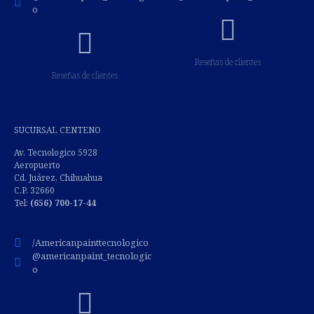
o
Reseñas de clientes
Reseñas de clientes
SUCURSAL CENTENO
Av. Tecnologico 5928
Aeropuerto
Cd. Juárez, Chihuahua
C.P. 32660
Tel:
(
656) 700-17-44
/Americanpainttecnologico
@americanpaint_tecnologic
o