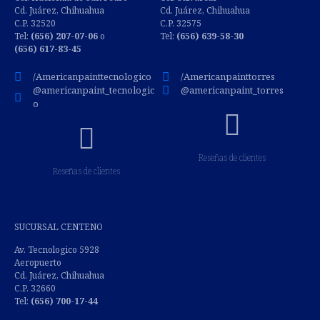
Cd. Juárez, Chihuahua
Cd. Juárez, Chihuahua
C.P. 32520
C.P. 32575
Tel:
(656) 207-07-06
o
Tel:
(656) 639-58-30
(656) 617-83-45
/Americanpainttecnologico
/Americanpainttorres
@americanpaint_tecnologic
@americanpaint_torres
o
Reseñas de clientes
Reseñas de clientes
SUCURSAL CENTENO
Av. Tecnologico 5928
Aeropuerto
Cd. Juárez, Chihuahua
C.P. 32660
Tel:
(
656) 700-17-44