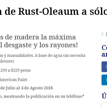
 de Rust-Oleaum a sól
tos de madera la máxima
l desgaste y los rayones!
C
a
ías y manualidades. A base de agua (no necesita
olvente).
$299 a $229 pesos
 American Paint
de Julio al 4 de Agosto 2018.
Ú
o, mostrando la publicación en su teléfono*