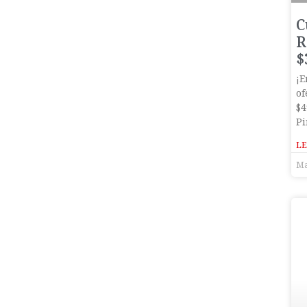
C
R
$
¡E
of
$4
Pi
LE
Ma