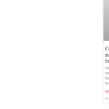
C
n
t
Sa
ex
ti
tr
LE
No