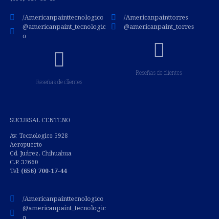
/Americanpainttecnologico
/Americanpainttorres
@americanpaint_tecnologic
@americanpaint_torres
o
Reseñas de clientes
Reseñas de clientes
SUCURSAL CENTENO
Av. Tecnologico 5928
Aeropuerto
Cd. Juárez, Chihuahua
C.P. 32660
Tel:
(
656) 700-17-44
/Americanpainttecnologico
@americanpaint_tecnologic
o