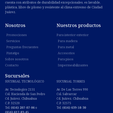
cuenta con atributos de durabilidad excepcionales, es lavable,
plástica, libre de plomo y resistente al clima extremo de Ciudad
Juárez.
Nosotros
Nuestros productos
Promociones
Para interior exterior
Servicios
Para madera
Preguntas frecuentes
Para metal
Pintatips
Accesorios
Sobre nosotros
Para pisos
Contacto
Impermeabilizantes
Sucursales
SUCURSAL TECNOLÓGICO
SUCURSAL TORRES
Av. Tecnologico 2151
Av. De Las Torres 990
Col. Hacienda de San Pedro
Col. Salvarcar
Cd. Juárez, Chihuahua
Cd. Juárez, Chihuahua
C.P. 32520
C.P. 32575
Tel:
(656) 207-07-06
o
Tel:
(656) 639-58-30
(656) 617-83-45