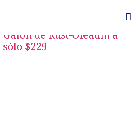
Day:
July 30, 2018
Galón de Rust-Oleaum a
sólo $229