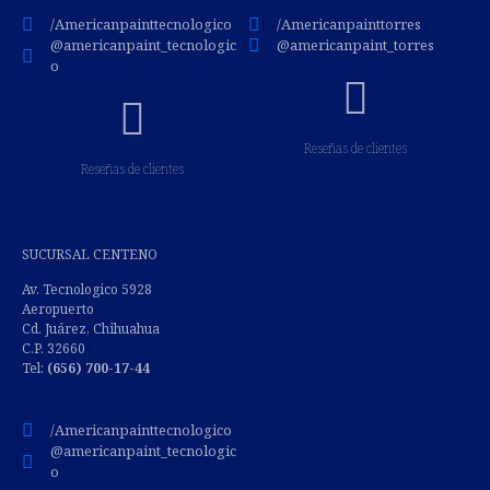
/Americanpainttecnologico
/Americanpainttorres
@americanpaint_tecnologic
@americanpaint_torres
o
Reseñas de clientes
Reseñas de clientes
SUCURSAL CENTENO
Av. Tecnologico 5928
Aeropuerto
Cd. Juárez, Chihuahua
C.P. 32660
Tel:
(
656) 700-17-44
/Americanpainttecnologico
@americanpaint_tecnologic
o