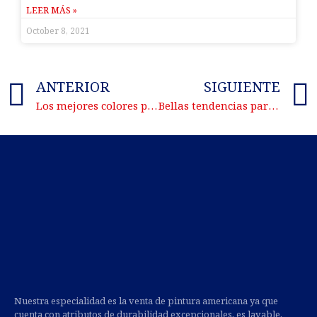
LEER MÁS »
October 8, 2021
ANTERIOR
SIGUIENTE
Los mejores colores para pintar tu cuarto de baño
Bellas tendencias para decorar el techo de tu hogar
Nuestra especialidad es la venta de pintura americana ya que
cuenta con atributos de durabilidad excepcionales, es lavable,