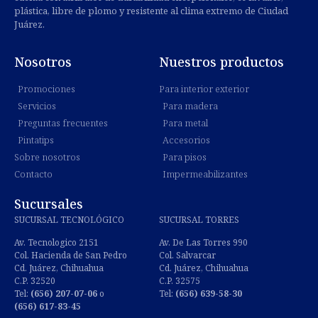
plástica, libre de plomo y resistente al clima extremo de Ciudad
Juárez.
Nosotros
Nuestros productos
Promociones
Para interior exterior
Servicios
Para madera
Preguntas frecuentes
Para metal
Pintatips
Accesorios
Sobre nosotros
Para pisos
Contacto
Impermeabilizantes
Sucursales
SUCURSAL TECNOLÓGICO
SUCURSAL TORRES
Av. Tecnologico 2151
Av. De Las Torres 990
Col. Hacienda de San Pedro
Col. Salvarcar
Cd. Juárez, Chihuahua
Cd. Juárez, Chihuahua
C.P. 32520
C.P. 32575
Tel:
(656) 207-07-06
o
Tel:
(656) 639-58-30
(656) 617-83-45