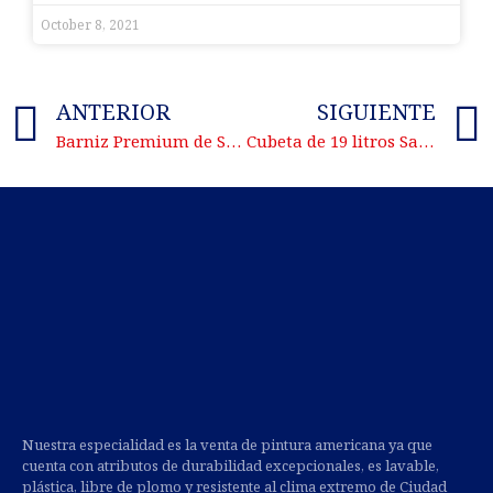
October 8, 2021
ANTERIOR
SIGUIENTE
Barniz Premium de Secado Rápido a solo $49 pesos
Cubeta de 19 litros Satinada a solo $1249 ó Semi-gloss a solo $1295
Nuestra especialidad es la venta de pintura americana ya que
cuenta con atributos de durabilidad excepcionales, es lavable,
plástica, libre de plomo y resistente al clima extremo de Ciudad