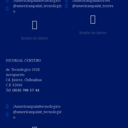
/Americanpainttecnologico
/Americanpainttorres
@americanpaint_tecnologic
@americanpaint_torres
o
Reseñas de clientes
Reseñas de clientes
SUCURSAL CENTENO
Av. Tecnologico 5928
Aeropuerto
Cd. Juárez, Chihuahua
C.P. 32660
Tel:
(
656) 700-17-44
/Americanpainttecnologico
@americanpaint_tecnologic
o