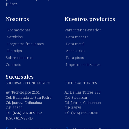
Juárez.
Nosotros
Nuestros productos
Promociones
Para interior exterior
Servicios
Para madera
Preguntas frecuentes
Para metal
Pintatips
Accesorios
Sobre nosotros
Para pisos
Contacto
Impermeabilizantes
Sucursales
SUCURSAL TECNOLÓGICO
SUCURSAL TORRES
Av. Tecnologico 2151
Av. De Las Torres 990
Col. Hacienda de San Pedro
Col. Salvarcar
Cd. Juárez, Chihuahua
Cd. Juárez, Chihuahua
C.P. 32520
C.P. 32575
Tel:
(656) 207-07-06
o
Tel:
(656) 639-58-30
(656) 617-83-45