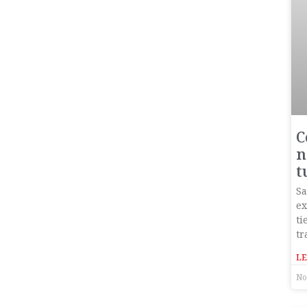
C
n
t
Sa
ex
ti
tr
LE
No