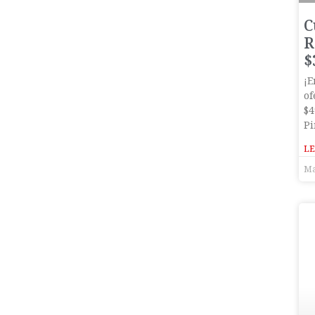
C
R
$
¡E
of
$4
Pi
LE
Ma