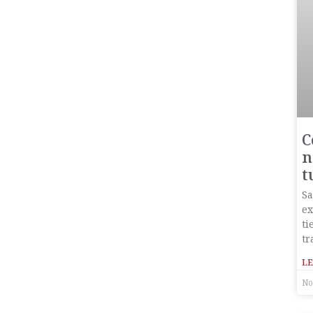
C
n
t
Sa
ex
ti
tr
LE
No