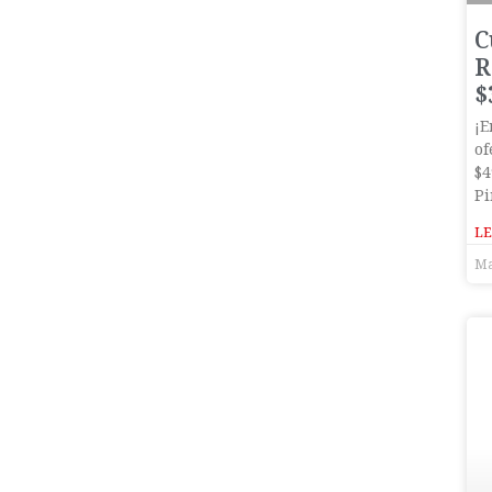
C
R
$
¡E
of
$4
Pi
LE
Ma