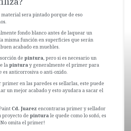
iliza?
 material sera pintado porque de eso
os.
almente fondo blanco antes de laquear un
la misma función en superficies que serán
n buen acabado en muebles.
bsorción de
pintura
, pero si es necesario un
e la
pintura
y generalmente el primer para
e es anticorrosiva o anti-oxido.
 primer en las paredes es sellarlas, este puede
dar un mejor acabado y esto ayudara a sacar el
Paint
Cd. Juarez
encontraras primer y sellador
su proyecto de
pintura
le quede como lo soñó, es
No omita el primer!