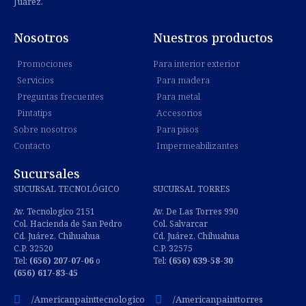
Juárez.
Nosotros
Nuestros productos
Promociones
Para interior exterior
Servicios
Para madera
Preguntas frecuentes
Para metal
Pintatips
Accesorios
Sobre nosotros
Para pisos
Contacto
Impermeabilizantes
Sucursales
SUCURSAL TECNOLÓGICO
SUCURSAL TORRES
Av. Tecnologico 2151
Av. De Las Torres 990
Col. Hacienda de San Pedro
Col. Salvarcar
Cd. Juárez, Chihuahua
Cd. Juárez, Chihuahua
C.P. 32520
C.P. 32575
Tel:
(656) 207-07-06
o
Tel:
(656) 639-58-30
(656) 617-83-45
/Americanpainttecnologico
/Americanpainttorres