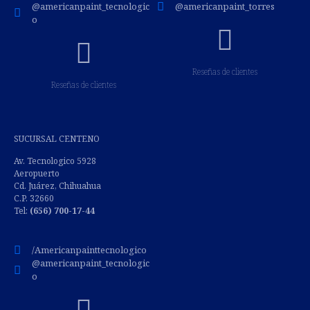
@americanpaint_tecnologic
@americanpaint_torres
o
Reseñas de clientes
Reseñas de clientes
SUCURSAL CENTENO
Av. Tecnologico 5928
Aeropuerto
Cd. Juárez, Chihuahua
C.P. 32660
Tel:
(
656) 700-17-44
/Americanpainttecnologico
@americanpaint_tecnologic
o