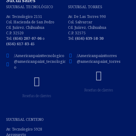
SUCURSAL TECNOLÓGICO
SUCURSAL TORRES
Av. Tecnologico 2151
Av. De Las Torres 990
Col. Hacienda de San Pedro
Col. Salvarcar
Cd. Juárez, Chihuahua
Cd. Juárez, Chihuahua
C.P. 32520
C.P. 32575
Tel:
(656) 207-07-06
o
Tel:
(656) 639-58-30
(656) 617-83-45
/Americanpainttecnologico
/Americanpainttorres
@americanpaint_tecnologic
@americanpaint_torres
o
Reseñas de clientes
Reseñas de clientes
SUCURSAL CENTENO
Av. Tecnologico 5928
Aeropuerto