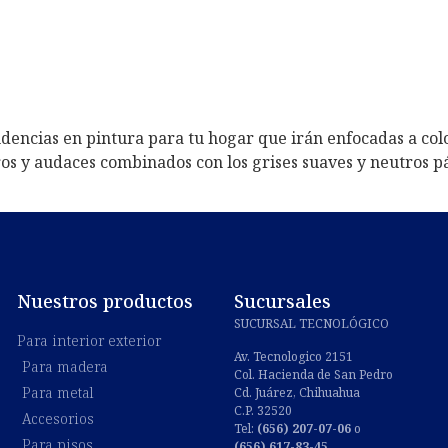
dencias en pintura para tu hogar que irán enfocadas a colo
ros y audaces combinados con los grises suaves y neutros p
Nuestros productos
Sucursales
SUCURSAL TECNOLÓGICO
Para interior exterior
Av. Tecnologico 2151
Para madera
Col. Hacienda de San Pedro
Para metal
Cd. Juárez, Chihuahua
C.P. 32520
Accesorios
Tel:
(656) 207-07-06
o
Para pisos
(656) 617-83-45