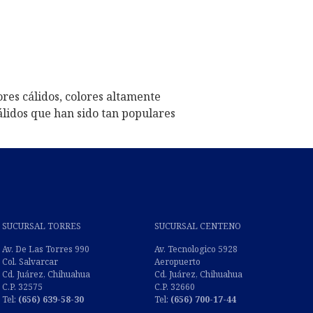
res cálidos, colores altamente
álidos que han sido tan populares
SUCURSAL TORRES
SUCURSAL CENTENO
Av. De Las Torres 990
Av. Tecnologico 5928
Col. Salvarcar
Aeropuerto
Cd. Juárez, Chihuahua
Cd. Juárez, Chihuahua
C.P. 32575
C.P. 32660
Tel:
(656) 639-58-30
Tel:
(
656) 700-17-44